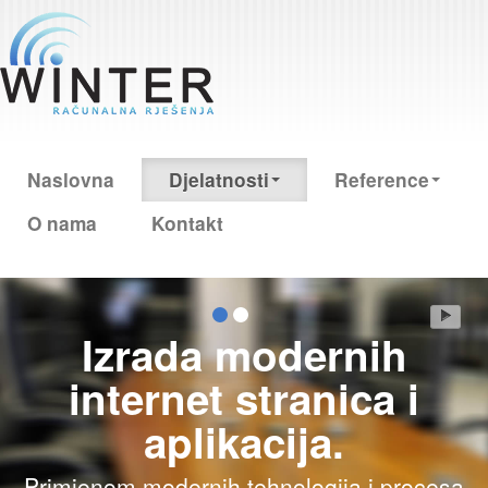
Naslovna
Djelatnosti
Reference
O nama
Kontakt
Izrada modernih
internet stranica i
aplikacija.
Primjenom modernih tehnologija i procesa